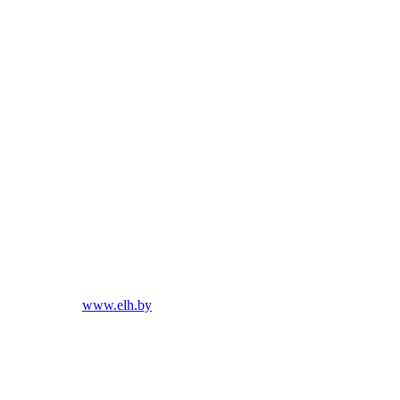
2010 © ООО «ЭлектроХауз»
Мы прода
УНН 191125098
Светильн
www.elh.by
светильн