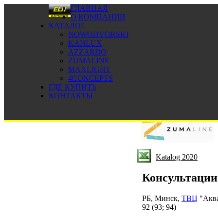
ГЛАВНАЯ
О КОМПАНИИ
КАТАЛОГ
NOWODVORSKI
KANLUX
AZZARDO
ZUMALINE
MAXLIGHT
4CONCEPTS
Каталог Zumal
ГДЕ КУПИТЬ
ООО "Электрохауз"
КОНТАКТЫ
Беларусь,
Минск, ТВЦ Аквабел, Логойский тракт, 50
Katalog 2020
Консультации
РБ, Минск,
ТВЦ
"Аква
92 (93; 94)