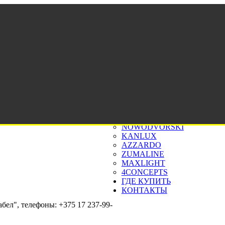
ГЛАВНАЯ
О
ine
Время работы: 10
КОМПАНИИ
14 1
КАТАЛОГ
+375 (29)
NOWODVORSKI
KANLUX
AZZARDO
ZUMALINE
MAXLIGHT
4CONCEPTS
ГДЕ КУПИТЬ
КОНТАКТЫ
бел", телефоны: +375 17 237-99-