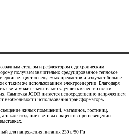
розрачным стеклом и рефлектором с дихроическим
торому получаем значительно средуцированное тепловое
дчеркивает цвет освещаемых предметов и излучает больше
ки с таким же использованием электроэнергии. Благодаря
ик света может значительно улучшить качество почти
ия. Лампочка JCDR питается непосредственно напряжением
 от необходимости использования трансформатора.
освещение жилых помещений, магазинов, гостиниц,
 а также создание световых акцентов при освещении
 выставках.