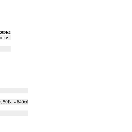
ковке
овке
, 50Вт - 640cd