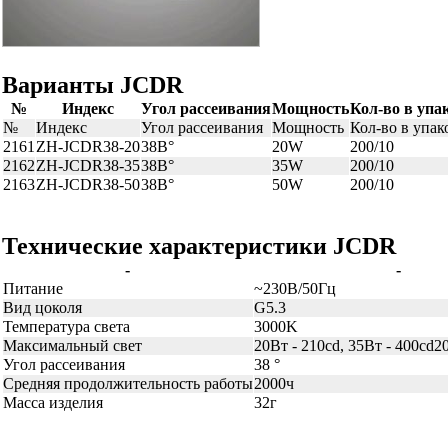
Варианты JCDR
№
Индекс
Угол рассеивания
Мощность
Кол-во в упа
№
Индекс
Угол рассеивания
Мощность
Кол-во в упак
2161
ZH-JCDR38-20
38В°
20W
200/10
2162
ZH-JCDR38-35
38В°
35W
200/10
2163
ZH-JCDR38-50
38В°
50W
200/10
Технические характеристики JCDR
-
-
Питание
~230В/50Гц
Вид цоколя
G5.3
Температура света
3000K
Максимальный свет
20Вт - 210cd, 35Вт - 400cd20
Угол рассеивания
38 °
Средняя продолжительность работы
2000ч
Масса изделия
32г