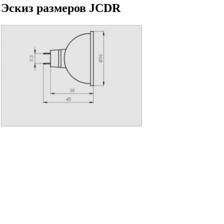
Эскиз размеров JCDR
ем оптом:
ики, настольные лампы, люстры, торшеры, точечные
ики уличные.